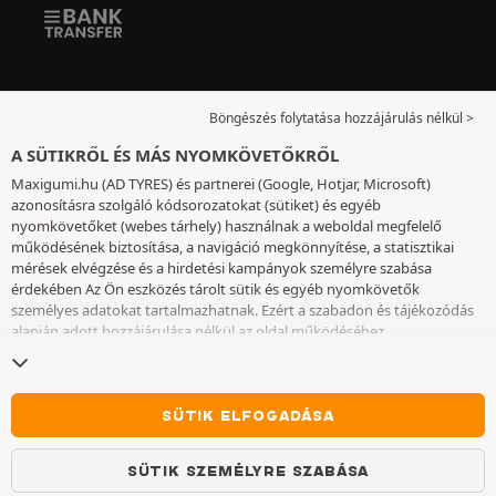
Böngészés folytatása hozzájárulás nélkül >
A SÜTIKRŐL ÉS MÁS NYOMKÖVETŐKRŐL
Maxigumi.hu (AD TYRES) és partnerei (Google, Hotjar, Microsoft)
azonosításra szolgáló kódsorozatokat (sütiket) és egyéb
nyomkövetőket (webes tárhely) használnak a weboldal megfelelő
működésének biztosítása, a navigáció megkönnyítése, a statisztikai
mérések elvégzése és a hirdetési kampányok személyre szabása
érdekében Az Ön eszközés tárolt sütik és egyéb nyomkövetők
személyes adatokat tartalmazhatnak. Ezért a szabadon és tájékozódás
alapján adott hozzájárulása nélkül az oldal működéséhez
elengedhetetlenek kivételével nem helyezünk el sütiket vagy más
nyomkövetőket az eszközén. Az Ön által választott beállításokat 6
hónapig őrizzük meg. A hozzájárulását bármikor visszavonhatja a
Sütik
és egyéb nyomkövetők
oldalon. Ön dönthet úgy, hogy a böngészést a
SÜTIK ELFOGADÁSA
sütik vagy más nyomkövetők elhelyezésének elfogadása nélkül
folytatja. A sütik elutasítása nem akadályozza meg a szolgáltatások
SÜTIK SZEMÉLYRE SZABÁSA
igénybe vételét AD TYRES. További információkért kérjük, lépjen a
Sütik