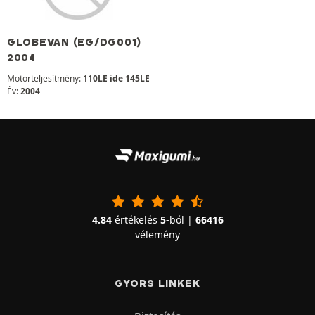
GLOBEVAN (EG/DG001)
2004
Motorteljesítmény:
110LE ide 145LE
Év:
2004
4.84
értékelés
5
-ból |
66416
vélemény
GYORS LINKEK