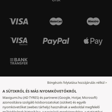
Böngészés folytatása hozzájárulás nélkül >
A SÜTIKRŐL ÉS MÁS NYOMKÖVETŐKRŐL
Maxigumi.hu (AD TYRES) és partnerei (Google, Hotjar, Microsoft)
azonosításra szolgáló kódsorozatokat (sütiket) és egyéb
nyomkövetőket (webes tárhely) használnak a weboldal megfelelő
működésének biztosítása, a navigáció megkönnyítése, a statisztikai