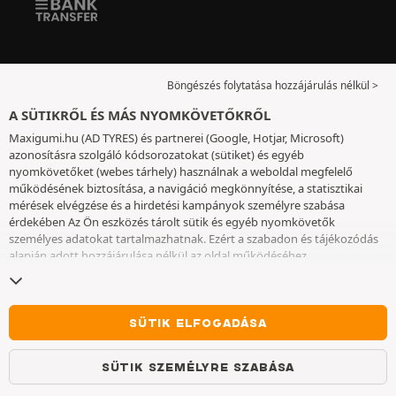
Böngészés folytatása hozzájárulás nélkül >
A SÜTIKRŐL ÉS MÁS NYOMKÖVETŐKRŐL
Maxigumi.hu (AD TYRES) és partnerei (Google, Hotjar, Microsoft)
azonosításra szolgáló kódsorozatokat (sütiket) és egyéb
nyomkövetőket (webes tárhely) használnak a weboldal megfelelő
működésének biztosítása, a navigáció megkönnyítése, a statisztikai
mérések elvégzése és a hirdetési kampányok személyre szabása
érdekében Az Ön eszközés tárolt sütik és egyéb nyomkövetők
személyes adatokat tartalmazhatnak. Ezért a szabadon és tájékozódás
alapján adott hozzájárulása nélkül az oldal működéséhez
elengedhetetlenek kivételével nem helyezünk el sütiket vagy más
nyomkövetőket az eszközén. Az Ön által választott beállításokat 6
hónapig őrizzük meg. A hozzájárulását bármikor visszavonhatja a
Sütik
és egyéb nyomkövetők
oldalon. Ön dönthet úgy, hogy a böngészést a
SÜTIK ELFOGADÁSA
sütik vagy más nyomkövetők elhelyezésének elfogadása nélkül
folytatja. A sütik elutasítása nem akadályozza meg a szolgáltatások
SÜTIK SZEMÉLYRE SZABÁSA
igénybe vételét AD TYRES. További információkért kérjük, lépjen a
Sütik
és egyéb nyomkövetők
oldalra.