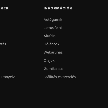
NKEK
INFORMÁCIÓK
Autógumik
Lemezfelni
Alufelni
atás
Hóláncok
Webáruház
Olajok
Gumikalauz
 Irányelv
Szállítás és szerelés