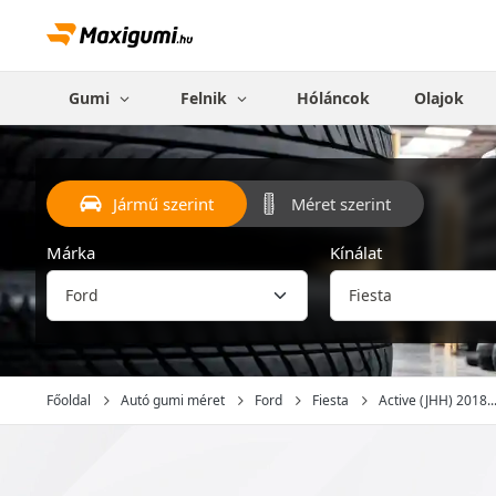
Gumi
Felnik
Hóláncok
Olajok
Jármű szerint
Méret szerint
Márka
Kínálat
Főoldal
Autó gumi méret
Ford
Fiesta
Active (JHH) 2018..