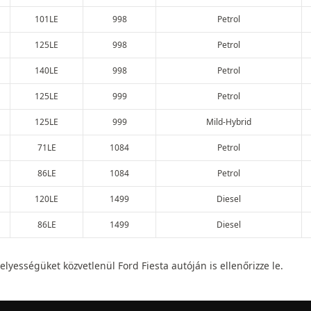
101LE
998
Petrol
125LE
998
Petrol
140LE
998
Petrol
125LE
999
Petrol
125LE
999
Mild-Hybrid
71LE
1084
Petrol
86LE
1084
Petrol
120LE
1499
Diesel
86LE
1499
Diesel
lyességüket közvetlenül Ford Fiesta autóján is ellenőrizze le.