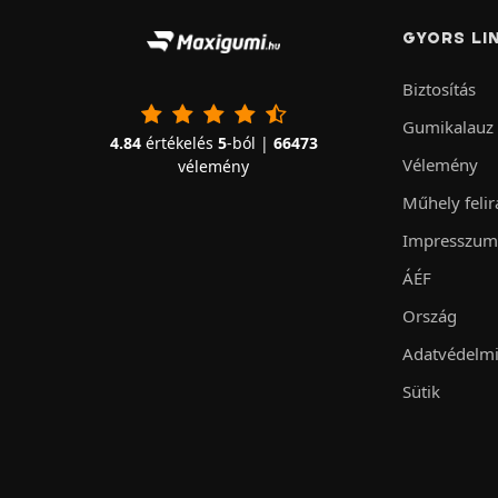
GYORS LI
Biztosítás
Gumikalauz
4.84
értékelés
5
-ból |
66473
Vélemény
vélemény
Műhely felir
Impresszum
ÁÉF
Ország
Adatvédelmi
Sütik