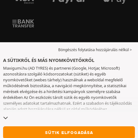
Böngészés folytatása hozzájárulás nélkül >
A SÜTIKRŐL ÉS MÁS NYOMKÖVETŐKRŐL
Maxigumi.hu (AD TYRES) és partnerei (Google, Hotjar, Microsoft)
azonosításra szolgáló kódsorozatokat (sütiket) és egyéb
nyomkövetőket (webes tárhely) használnak a weboldal megfelelő
működésének biztosítása, a navigáció megkönnyítése, a statisztikai
mérések elvégzése és a hirdetési kampányok személyre szabása
érdekében Az Ön eszközés tárolt sütik és egyéb nyomkövetők
személyes adatokat tartalmazhatnak. Ezért a szabadon és tájékozódás
alapján adott hozzájárulása nélkül az oldal működéséhez
elengedhetetlenek kivételével nem helyezünk el sütiket vagy más
nyomkövetőket az eszközén. Az Ön által választott beállításokat 6
hónapig őrizzük meg. A hozzájárulását bármikor visszavonhatja a
Sütik
és egyéb nyomkövetők
oldalon. Ön dönthet úgy, hogy a böngészést a
SÜTIK ELFOGADÁSA