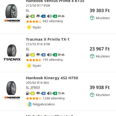
Hankook Ventus Prime 4 K135
215/50 R17 95W
39 303
Ft
XL
69 db
B
A
A
Készleten
942 vélemény
Nyári
Tracmax X Privilo TX-1
215/55 R16 97W
23 967
Ft
XL
69 db
C
B
A
Készleten
195 vélemény
Nyári
Hankook Kinergy 4S2 H750
205/60 R16 96V
39 938
Ft
XL
3PMSF
72 db
C
B
B
Készleten
1248 vélemény
Négyévszakos