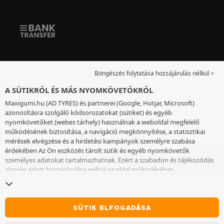
Böngészés folytatása hozzájárulás nélkül >
A SÜTIKRŐL ÉS MÁS NYOMKÖVETŐKRŐL
Maxigumi.hu (AD TYRES) és partnerei (Google, Hotjar, Microsoft)
azonosításra szolgáló kódsorozatokat (sütiket) és egyéb
nyomkövetőket (webes tárhely) használnak a weboldal megfelelő
működésének biztosítása, a navigáció megkönnyítése, a statisztikai
mérések elvégzése és a hirdetési kampányok személyre szabása
érdekében Az Ön eszközés tárolt sütik és egyéb nyomkövetők
személyes adatokat tartalmazhatnak. Ezért a szabadon és tájékozódás
alapján adott hozzájárulása nélkül az oldal működéséhez
elengedhetetlenek kivételével nem helyezünk el sütiket vagy más
nyomkövetőket az eszközén. Az Ön által választott beállításokat 6
hónapig őrizzük meg. A hozzájárulását bármikor visszavonhatja a
Sütik
és egyéb nyomkövetők
oldalon. Ön dönthet úgy, hogy a böngészést a
SÜTIK ELFOGADÁSA
sütik vagy más nyomkövetők elhelyezésének elfogadása nélkül