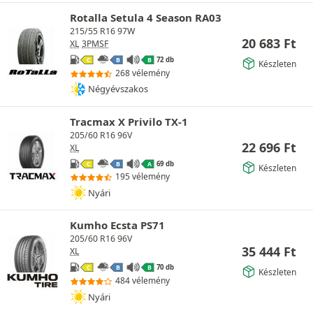
Rotalla Setula 4 Season RA03
215/55 R16 97W
20 683
Ft
XL
3PMSF
72 db
C
B
B
Készleten
268 vélemény
Négyévszakos
Tracmax X Privilo TX-1
205/60 R16 96V
22 696
Ft
XL
69 db
C
B
A
Készleten
195 vélemény
Nyári
Kumho Ecsta PS71
205/60 R16 96V
35 444
Ft
XL
70 db
C
B
B
Készleten
484 vélemény
Nyári