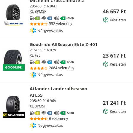
Michelin CrossClimate 2
205/60 R16 96H
46 657
Ft
XL
3PMSF
69 db
B
B
A
Készleten
552 vélemény
Négyévszakos
Goodride AllSeason Elite Z-401
215/55 R16 97V
23 617
Ft
XL
FSL
72 db
C
C
B
Készleten
2084 vélemény
Négyévszakos
Atlander Landerallseason
ATL55
205/60 R16 96V
21 241
Ft
XL
3PMSF
Készleten
72 db
C
B
B
6 vélemény
Négyévszakos