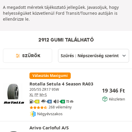
A megadott méretek tájékoztató jellegűek. Javasoljuk, hogy
helyességüket közvetlenül Ford Transit/Tourneo autóján is
ellenőrizze le.
2912 GUMI TALÁLHATÓ
SZŰRŐK
Választás Maxigumi
Rotalla Setula 4 Season RA03
19 346
Ft
205/55 ZR17 95W
XL
FP
M+S
Készleten
72 db
C
B
B
268 vélemény
Négyévszakos
Arivo Carloful A/S