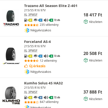
Trazano All Season Elite Z-401
215/55 R16 97V
18 417
Ft
XL
3PMSF
72 db
C
C
B
Készleten
235 vélemény
Négyévszakos
Forceland AS-4
215/55 R16 97V
XL
3PMSF
20 508
Ft
72 db
C
C
B
Készleten
12 vélemény
Új érkezés
Négyévszakos
Kumho Solus 4S HA32
215/55 R16 97V
37 888
Ft
XL
3PMSF
72 db
C
B
B
Készleten
847 vélemény
Négyévszakos