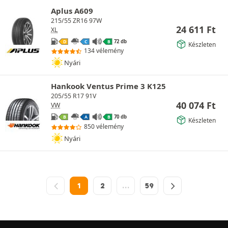
Aplus A609
215/55 ZR16 97W
24 611
Ft
XL
72 db
D
C
B
Készleten
134 vélemény
Nyári
Hankook Ventus Prime 3 K125
205/55 R17 91V
40 074
Ft
VW
70 db
B
A
B
Készleten
850 vélemény
Nyári
1
2
…
59