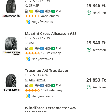
205/55 ZR17 95W
19 346
Ft
XL
3PMSF
71 db
C
C
B
Készleten
44 vélemény
Négyévszakos
Mazzini Cross Allseason AS8
205/55 ZR17 95W
19 346
Ft
3PMSF
71 db
C
C
B
Készleten
173 vélemény
Négyévszakos
Tracmax A/S Trac Saver
205/55 R17 95W
21 853
Ft
XL
MFS
3PMSF
72 db
C
B
B
Készleten
1328 vélemény
Négyévszakos
Windforce Terramaster A/S