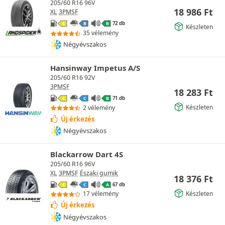
205/60 R16 96V
18 986
Ft
XL
3PMSF
72 db
C
B
B
Készleten
35 vélemény
Négyévszakos
Hansinway Impetus A/S
205/60 R16 92V
3PMSF
18 283
Ft
71 db
C
C
B
Készleten
2 vélemény
Új érkezés
Négyévszakos
Blackarrow Dart 4S
205/60 R16 96V
XL
3PMSF
Északi gumik
18 376
Ft
67 db
C
C
A
Készleten
17 vélemény
Új érkezés
Négyévszakos