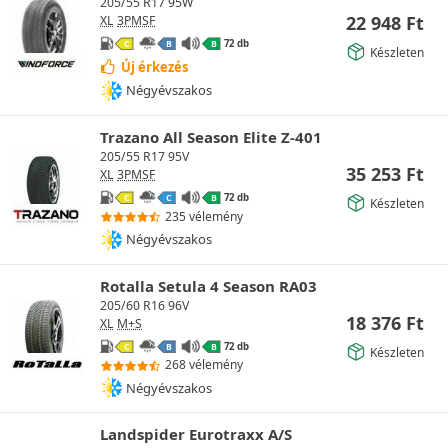
205/55 R17 95W
22 948
Ft
XL
3PMSF
72 db
C
B
B
Készleten
Új érkezés
Négyévszakos
Trazano All Season Elite Z-401
205/55 R17 95V
35 253
Ft
XL
3PMSF
72 db
C
C
B
Készleten
235 vélemény
Négyévszakos
Rotalla Setula 4 Season RA03
205/60 R16 96V
18 376
Ft
XL
M+S
72 db
C
B
B
Készleten
268 vélemény
Négyévszakos
Landspider Eurotraxx A/S