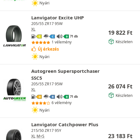
Nyári
Lanvigator Excite UHP
205/55 ZR17 95W
XL
19 822
Ft
71 db
C
C
B
Készleten
1 vélemény
Új érkezés
Nyári
Autogreen Supersportchaser
SSC5
205/55 ZR17 95W
26 074
Ft
XL
Készleten
71 db
D
B
B
6 vélemény
Nyári
Lanvigator Catchpower Plus
215/50 ZR17 95Y
23 183
Ft
XL
M+S