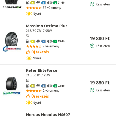
71 db
C
C
B
Készleten
37 vélemény
Nyári
Massimo Ottima Plus
215/50 ZR17 95W
XL
19 880
Ft
69 db
C
B
B
Készleten
7 vélemény
Új érkezés
Nyári
Keter EliteForce
215/50 R17 95W
XL
19 880
Ft
72 db
C
B
B
Készleten
2 vélemény
Új érkezés
Nyári
Nereus Neoplus NS607