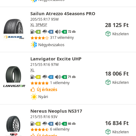
Sailun Atrezzo 4Seasons PRO
205/55 R17 95W
28 125
Ft
XL
3PMSF
72 db
B
B
B
Készleten
317 vélemény
Négyévszakos
Lanvigator Excite UHP
215/55 R16 97W
XL
18 006
Ft
71 db
C
C
B
Készleten
1 vélemény
Új érkezés
Nyári
Nereus Neoplus NS317
215/55 R16 93V
16 834
Ft
66 db
C
B
A
6 vélemény
Készleten