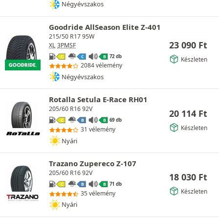
Négyévszakos
Goodride AllSeason Elite Z-401
215/50 R17 95W
23 090
Ft
XL
3PMSF
72 db
C
C
B
Készleten
2084 vélemény
Négyévszakos
Rotalla Setula E-Race RH01
205/60 R16 92V
20 114
Ft
69 db
C
B
B
Készleten
31 vélemény
Nyári
Trazano Zupereco Z-107
205/60 R16 92V
18 030
Ft
71 db
C
B
B
Készleten
35 vélemény
Nyári