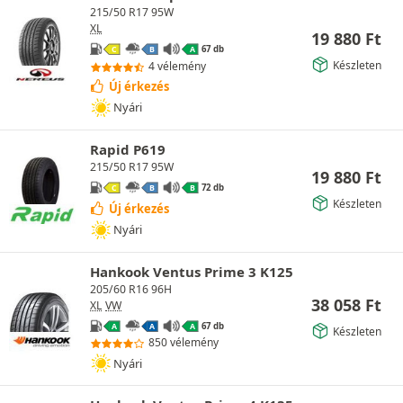
215/50 R17 95W
XL
19 880
Ft
67 db
C
B
A
Készleten
4 vélemény
Új érkezés
Nyári
Rapid P619
215/50 R17 95W
19 880
Ft
72 db
C
B
B
Készleten
Új érkezés
Nyári
Hankook Ventus Prime 3 K125
205/60 R16 96H
38 058
Ft
XL
VW
67 db
A
A
A
Készleten
850 vélemény
Nyári