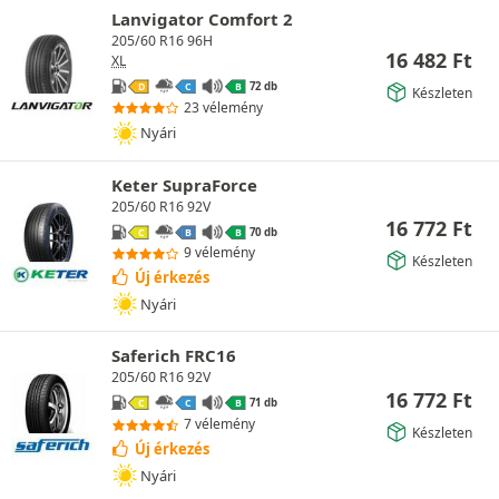
Lanvigator Comfort 2
205/60 R16 96H
16 482
Ft
XL
72 db
D
C
B
Készleten
23 vélemény
Nyári
Keter SupraForce
205/60 R16 92V
16 772
Ft
70 db
C
B
B
9 vélemény
Készleten
Új érkezés
Nyári
Saferich FRC16
205/60 R16 92V
16 772
Ft
71 db
C
C
B
7 vélemény
Készleten
Új érkezés
Nyári