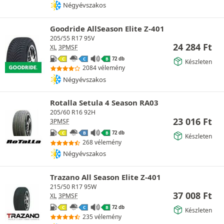
Négyévszakos
Goodride AllSeason Elite Z-401
205/55 R17 95V
24 284
Ft
XL
3PMSF
72 db
C
C
B
Készleten
2084 vélemény
Négyévszakos
Rotalla Setula 4 Season RA03
205/60 R16 92H
23 016
Ft
3PMSF
72 db
C
B
B
Készleten
268 vélemény
Négyévszakos
Trazano All Season Elite Z-401
215/50 R17 95W
37 008
Ft
XL
3PMSF
72 db
C
C
B
Készleten
235 vélemény