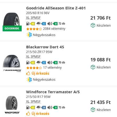
Goodride AllSeason Elite Z-401
205/60 R16 96V
21 706
Ft
XL
3PMSF
72 db
C
C
B
Készleten
2084 vélemény
Négyévszakos
Blackarrow Dart 4S
215/50 ZR17 95W
XL
3PMSF
19 088
Ft
70 db
C
C
B
Készleten
17 vélemény
Új érkezés
Négyévszakos
Windforce Terramaster A/S
215/50 R17 95W
21 435
Ft
XL
3PMSF
72 db
C
B
B
Készleten
Új érkezés