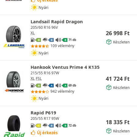
Új érkezés
Nyári
Landsail Rapid Dragon
205/60 R16 96V
26 998
Ft
XL
71 db
B
B
B
Készleten
109 vélemény
Nyári
Hankook Ventus Prime 4 K135
215/55 R16 97W
41 724
Ft
XL
FSL
69 db
B
A
A
Készleten
942 vélemény
Nyári
Rapid P619
205/55 R17 95W
18 335
Ft
72 db
C
B
B
Készleten
Új érkezés