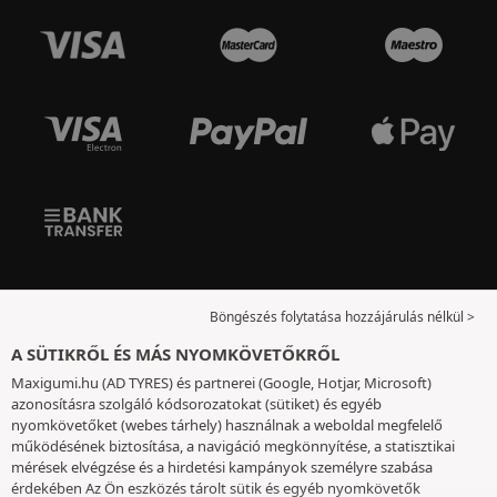
Böngészés folytatása hozzájárulás nélkül >
A SÜTIKRŐL ÉS MÁS NYOMKÖVETŐKRŐL
Maxigumi.hu (AD TYRES) és partnerei (Google, Hotjar, Microsoft)
azonosításra szolgáló kódsorozatokat (sütiket) és egyéb
nyomkövetőket (webes tárhely) használnak a weboldal megfelelő
működésének biztosítása, a navigáció megkönnyítése, a statisztikai
mérések elvégzése és a hirdetési kampányok személyre szabása
érdekében Az Ön eszközés tárolt sütik és egyéb nyomkövetők