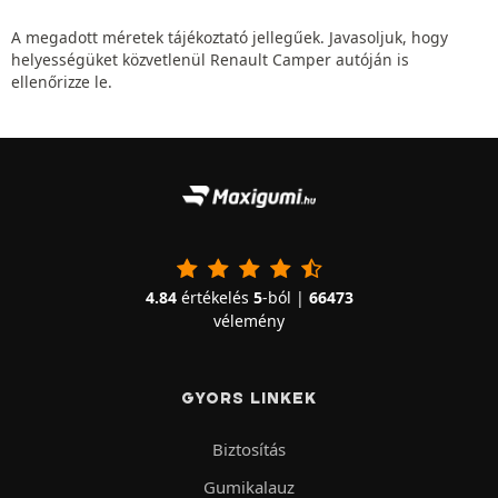
A megadott méretek tájékoztató jellegűek. Javasoljuk, hogy
helyességüket közvetlenül Renault Camper autóján is
ellenőrizze le.
4.84
értékelés
5
-ból |
66473
vélemény
GYORS LINKEK
Biztosítás
Gumikalauz