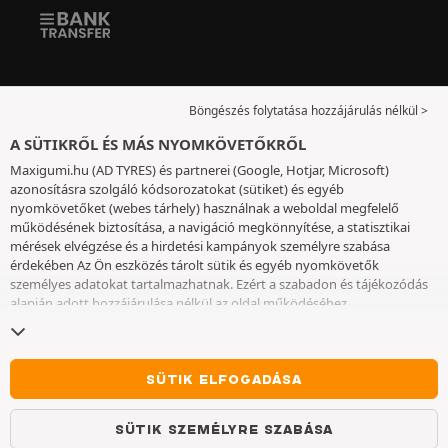
Böngészés folytatása hozzájárulás nélkül >
A SÜTIKRŐL ÉS MÁS NYOMKÖVETŐKRŐL
Maxigumi.hu (AD TYRES) és partnerei (Google, Hotjar, Microsoft)
azonosításra szolgáló kódsorozatokat (sütiket) és egyéb
nyomkövetőket (webes tárhely) használnak a weboldal megfelelő
működésének biztosítása, a navigáció megkönnyítése, a statisztikai
mérések elvégzése és a hirdetési kampányok személyre szabása
érdekében Az Ön eszközés tárolt sütik és egyéb nyomkövetők
személyes adatokat tartalmazhatnak. Ezért a szabadon és tájékozódás
alapján adott hozzájárulása nélkül az oldal működéséhez
elengedhetetlenek kivételével nem helyezünk el sütiket vagy más
nyomkövetőket az eszközén. Az Ön által választott beállításokat 6
hónapig őrizzük meg. A hozzájárulását bármikor visszavonhatja a
Sütik
és egyéb nyomkövetők
oldalon. Ön dönthet úgy, hogy a böngészést a
SÜTIK ELFOGADÁSA
sütik vagy más nyomkövetők elhelyezésének elfogadása nélkül
folytatja. A sütik elutasítása nem akadályozza meg a szolgáltatások
SÜTIK SZEMÉLYRE SZABÁSA
igénybe vételét AD TYRES. További információkért kérjük, lépjen a
Sütik