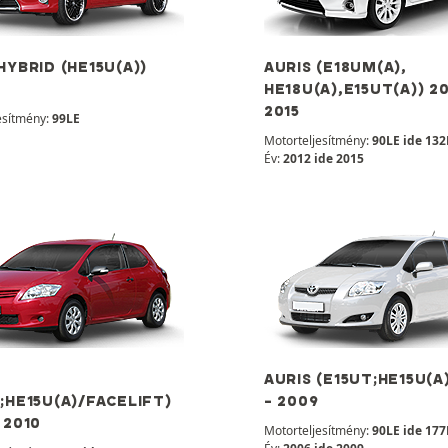
HYBRID (HE15U(A))
AURIS (E18UM(A),
HE18U(A),E15UT(A)) 20
2015
esítmény:
99LE
Motorteljesítmény:
90LE ide 132
Év:
2012 ide 2015
AURIS (E15UT;HE15U(A
;HE15U(A)/FACELIFT)
- 2009
 2010
Motorteljesítmény:
90LE ide 177