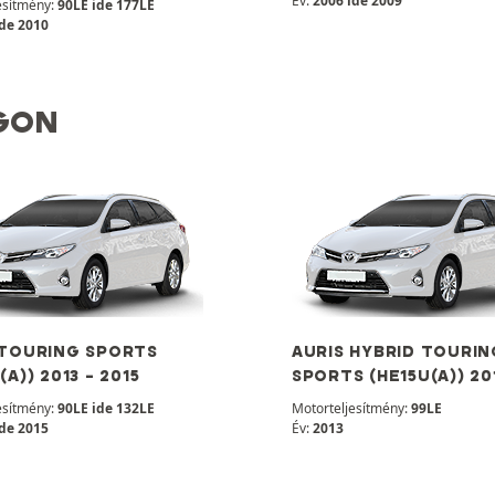
Év:
2006 ide 2009
esítmény:
90LE ide 177LE
ide 2010
GON
 TOURING SPORTS
AURIS HYBRID TOURIN
(A)) 2013 - 2015
SPORTS (HE15U(A)) 20
esítmény:
90LE ide 132LE
Motorteljesítmény:
99LE
ide 2015
Év:
2013