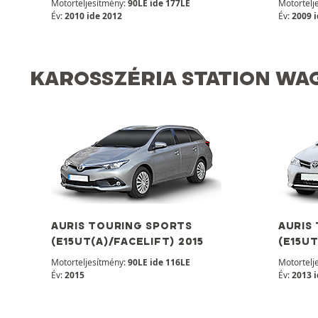
Motorteljesítmény:
90LE ide 177LE
Motortelj
Év:
2010 ide 2012
Év:
2009 
KAROSSZÉRIA STATION WA
AURIS TOURING SPORTS
AURIS
(E15UT(A)/FACELIFT) 2015
(E15UT
Motorteljesítmény:
90LE ide 116LE
Motortelj
Év:
2015
Év:
2013 