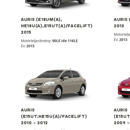
AURIS (E18UM(A),
AURIS 
HE18U(A),E15UT(A)/FACELIFT)
2013
2015
Motortelj
Év:
2013
Motorteljesítmény:
90LE ide 116LE
Év:
2015
AURIS
AURIS
(E15UT;HE15U(A)/FACELIFT)
(E15UT
2010 - 2012
2009 -