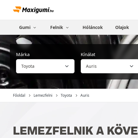
Gumi
Felnik
Hóláncok
Olajok
Márka
Kínálat
Főoldal
Lemezfelni
Toyota
Auris
LEMEZFELNIK A KÖV