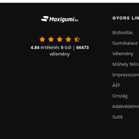
GYORS LI
Biztosítás
Gumikalauz
4.84
értékelés
5
-ból |
66473
Vélemény
vélemény
Műhely felir
Impresszum
ÁÉF
Ország
Adatvédelmi
Sütik