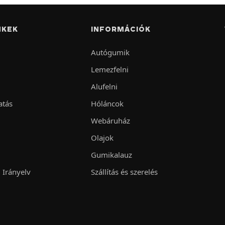
NKEK
INFORMÁCIÓK
Autógumik
Lemezfelni
Alufelni
atás
Hóláncok
Webáruház
Olajok
Gumikalauz
 Irányelv
Szállítás és szerelés